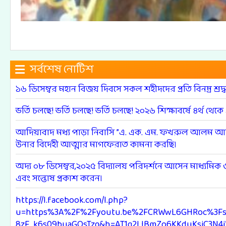
সর্বশেষ নোটিশ
১৬ ডিসেম্বর মহান বিজয় দিবসে সকল শহীদদের প্রতি বিনম্র শ্রদ
ভর্তি চলছে! ভর্তি চলছে! ভর্তি চলছে! ২০২৬ শিক্ষাবর্ষে ৪র্থ থেকে
আদিয়াবাদ মধ্য পাড়া নিবাসি ”এ. এক. এম. ফখরুল আলম আরমান
উনার বিদেহী আত্মার মাগফেরাত কামনা করছি।
অদ্য ০৮ ডিসেম্বর,২০২৫ বিদ্যালয় পরিদর্শনে আসেন মাধ্যমিক ও উ
এবং সন্তোষ প্রকাশ করেন।
https://l.facebook.com/l.php?
u=https%3A%2F%2Fyoutu.be%2FCRWwL6GHRoc%3Fs
8zF_k6s09buaGQsTzg&h=AT1q2LIBmZo6KKduKsiC3N4