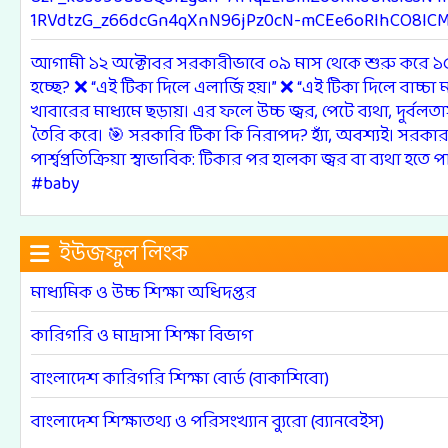
1RVdtzG_z66dcGn4qXnN96jPz0cN-mCEe6oRIhCO8l
আগামী ১২ অক্টোবর সরকারীভাবে ০৯ মাস থেকে শুরু করে ১৫ ব
হচ্ছে? ❌ “এই টিকা দিলে এলার্জি হয়।” ❌ “এই টিকা দিলে বাচ্চ
খাবারের মাধ্যমে ছড়ায়। এর ফলে উচ্চ জ্বর, পেটে ব্যথা, দুর্
তৈরি করে। 🎯 সরকারি টিকা কি নিরাপদ? হ্যাঁ, অবশ্যই। সরকার থ
পার্শ্বপ্রতিক্রিয়া স্বাভাবিক: টিকার পর হালকা জ্বর বা ব্য
#baby
ইউজফুল লিংক
মাধ্যমিক ও উচ্চ শিক্ষা অধিদপ্তর
কারিগরি ও মাদ্রাসা শিক্ষা বিভাগ
বাংলাদেশ কারিগরি শিক্ষা বোর্ড (বাকাশিবো)
বাংলাদেশ শিক্ষাতথ্য ও পরিসংখ্যান ব্যুরো (ব্যানবেইস)