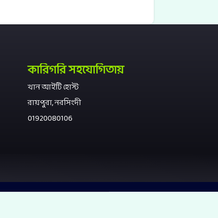
কারিগরি সহযোগিতায়
খান আইটি হোস্ট
রায়পুরা, নরসিংদী
01920080106