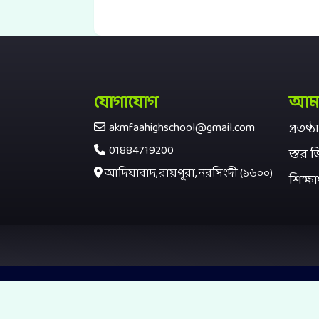
যোগাযোগ
আমাদ
akmfaahighschool@gmail.com
প্রতষ্
01884719200
স্তর ভি
আদিয়াবাদ, রায়পুরা, নরসিংদী (১৬০০)
শিক্ষা