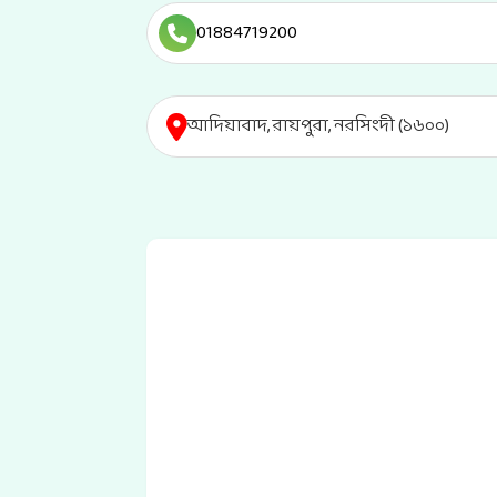
01884719200
আদিয়াবাদ, রায়পুরা, নরসিংদী (১৬০০)