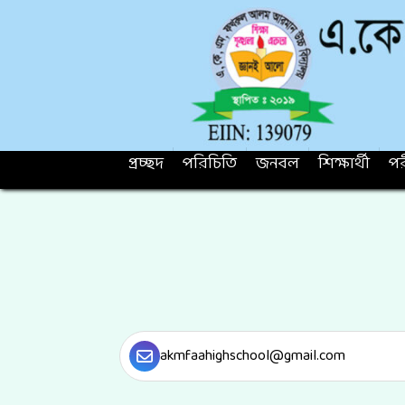
প্রচ্ছদ
পরিচিতি
জনবল
শিক্ষার্থী
পর
akmfaahighschool@gmail.com