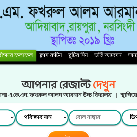
ীক্ষার ফলাফল
ক্লাস রুটিন
ছুটির দিন
ভর্তি আবেদন
অন্য
আপনার রেজাল্ট
দেখুন
ষ্ঠানঃ এ.কে.এম. ফখরুল আলম আরমান উচ্চ বিদ্যালয় | স্থাপিত