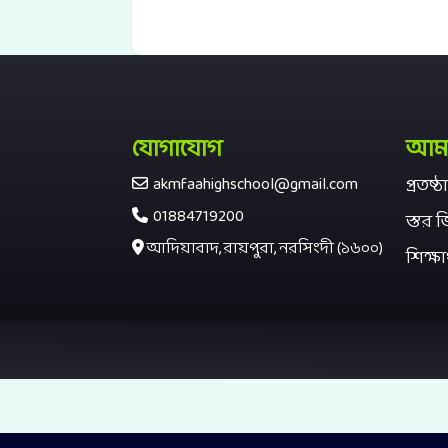
যোগাযোগ
আমাদ
akmfaahighschool@gmail.com
প্রতষ্
01884719200
স্তর ভি
আদিয়াবাদ, রায়পুরা, নরসিংদী (১৬০০)
শিক্ষা