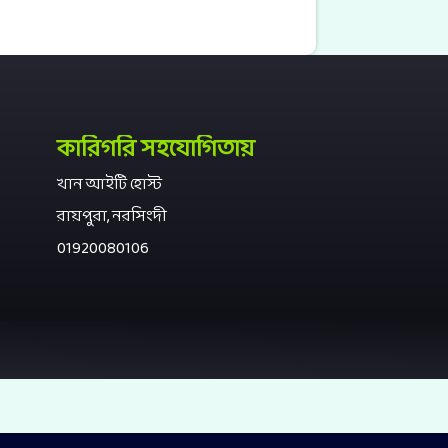
কারিগরি সহযোগিতায়
খান আইটি হোস্ট
রায়পুরা, নরসিংদী
01920080106