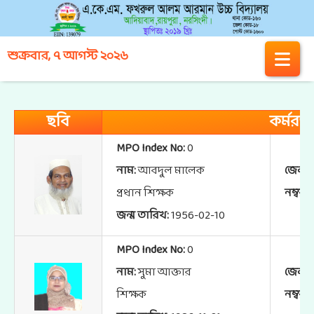
শুক্রবার, ৭ আগস্ট ২০২৬
ছবি
কর্মরত 
MPO Index No:
0
নাম:
আবদুল মালেক
জেলা:
প্রধান শিক্ষক
নম্বর:
জন্ম তারিখ:
1956-02-10
MPO Index No:
0
নাম:
সুমা আক্তার
জেলা:
শিক্ষক
নম্বর: