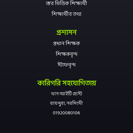
স্তর ভিত্তিক শিক্ষার্থী
শিক্ষার্থীর তথ্য
প্রশাসন
প্রধান শিক্ষক
শিক্ষকবৃন্দ
স্টাফবৃন্দ
কারিগরি সহযোগিতায়
খান আইটি হোস্ট
রায়পুরা, নরসিংদী
01920080106