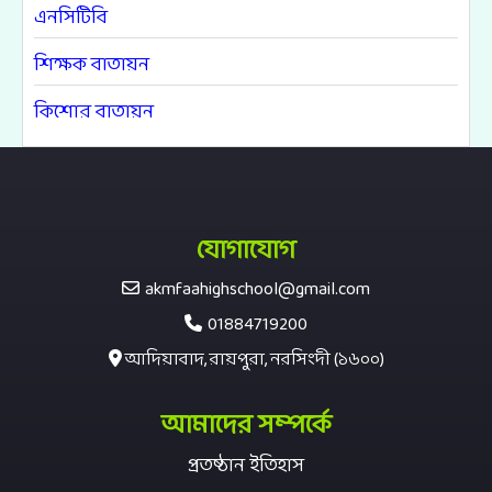
এনসিটিবি
শিক্ষক বাতায়ন
কিশোর বাতায়ন
যোগাযোগ
akmfaahighschool@gmail.com
01884719200
আদিয়াবাদ, রায়পুরা, নরসিংদী (১৬০০)
আমাদের সম্পর্কে
প্রতষ্ঠান ইতিহাস