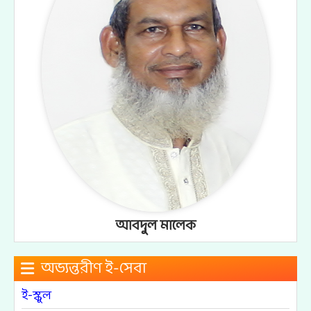
আবদুল মালেক
অভ্যন্তরীণ ই-সেবা
ই-স্কুল